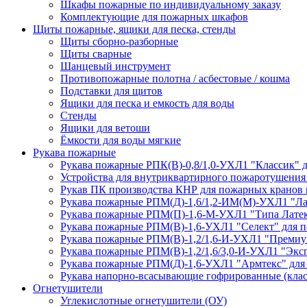
Шкафы пожарные по индивидуальному заказу
Комплектующие для пожарных шкафов
Щиты пожарные, ящики для песка, стенды
Щиты сборно-разборные
Щиты сварные
Шанцевый инструмент
Противопожарные полотна / асбестовые / кошма
Подставки для щитов
Ящики для песка и емкость для воды
Стенды
Ящики для ветоши
Ёмкости для воды мягкие
Рукава пожарные
Рукава пожарные РПК(В)-0,8/1,0-УХЛ1 "Классик" 
Устройства для внутриквартирного пожаротушени
Рукав ПК производства КНР для пожарных кранов
Рукава пожарные РПМ(Д)-1,6/1,2-ИМ(M)-УХЛ1 "Ла
Рукава пожарные РПМ(П)-1,6-М-УХЛ1 "Типа Латек
Рукава пожарные РПМ(В)-1,6-УХЛ1 "Селект" для п
Рукава пожарные РПМ(В)-1,2/1,6-И-УХЛ1 "Премиу
Рукава пожарные РПМ(В)-1,2/1,6/3,0-И-УХЛ1 "Экс
Рукава пожарные РПМ(Д)-1,6-УХЛ1 "Армтекс" для
Рукава напорно-всасывающие гофрированные (клас
Огнетушители
Углекислотные огнетушители (ОУ)