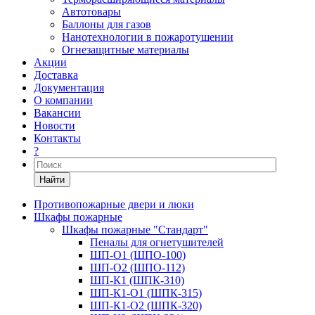
Автотовары
Баллоны для газов
Нанотехнологии в пожаротушении
Огнезащитные материалы
Акции
Доставка
Документация
О компании
Вакансии
Новости
Контакты
?
Найти
Противопожарные двери и люки
Шкафы пожарные
Шкафы пожарные "Стандарт"
Пеналы для огнетушителей
ШП-О1 (ШПО-100)
ШП-О2 (ШПО-112)
ШП-К1 (ШПК-310)
ШП-К1-О1 (ШПК-315)
ШП-К1-О2 (ШПК-320)