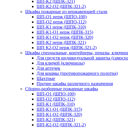
ШП-К2 (ШПК-321)
ШП-К2-О2 (ШПК-321-2)
Шкафы пожарные из нержавеющей стали
ШП-О1 нерж (ШПО-100)
ШП-О2 нерж (ШПО-112)
ШП-К1 нерж (ШПК-310)
ШП-К1-О1 нерж (ШПК-315)
ШП-К1-О2 нерж (ШПК-320)
ШП-К2 нерж (ШПК-321)
ШП К2-О2 нерж (ШПК-321-2)
Шкафы специальные, контейнеры, пеналы, ключни
Для средств индивидуальной защиты (самоспа
Для ключей (ключницы)
Для аптечек
Для кошмы (противопожарного полотна)
Шахтные
Прочие шкафы различного назначения
Сборно-разборные пожарные шкафы
ШП-О1 (ШПО-100)
ШП-О2 (ШПО-112)
ШП-К1 (ШПК-310)
ШП-К1-О1 (ШПК-315)
ШП-К1-О2 (ШПК-320)
ШП-К2 (ШПК-321)
ШП-К2-О2 (ШПК-321-2)