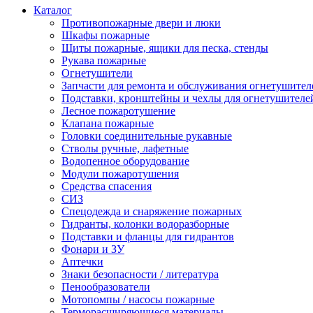
Каталог
Противопожарные двери и люки
Шкафы пожарные
Щиты пожарные, ящики для песка, стенды
Рукава пожарные
Огнетушители
Запчасти для ремонта и обслуживания огнетушител
Подставки, кронштейны и чехлы для огнетушителе
Лесное пожаротушение
Клапана пожарные
Головки соединительные рукавные
Стволы ручные, лафетные
Водопенное оборудование
Модули пожаротушения
Средства спасения
СИЗ
Спецодежда и снаряжение пожарных
Гидранты, колонки водоразборные
Подставки и фланцы для гидрантов
Фонари и ЗУ
Аптечки
Знаки безопасности / литература
Пенообразователи
Мотопомпы / насосы пожарные
Терморасширяющиеся материалы