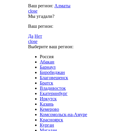
Ваш регион:
Алматы
close
Мы угадали?
Ваш регион:
Да
Нет
close
Выберите ваш регион:
Россия
Абакан
Барнаул
Биробиджан
Благовещенск
Братск
Владивосток
Екатеринбург
Иркутск
Казань
Кемерово
Комсомольск-на-Амуре
Красноярск
Курган
Магадан