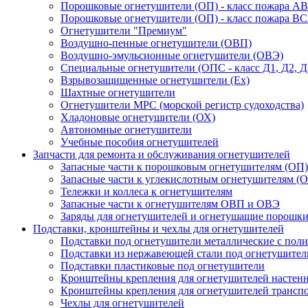
Порошковые огнетушители (ОП) - класс пожара А
Порошковые огнетушители (ОП) - класс пожара В
Огнетушители "Премиум"
Воздушно-пенные огнетушители (ОВП)
Воздушно-эмульсионные огнетушители (ОВЭ)
Специальные огнетушители (ОПС - класс Д1, Д2, Д
Взрывозащищенные огнетушители (Ex)
Шахтные огнетушители
Огнетушители МРС (морской регистр судоходства)
Хладоновые огнетушители (ОХ)
Автономные огнетушители
Учебные пособия огнетушителей
Запчасти для ремонта и обслуживания огнетушителей
Запасные части к порошковым огнетушителям (ОП)
Запасные части к углекислотным огнетушителям (О
Тележки и коллеса к огнетушителям
Запасные части к огнетушителям ОВП и ОВЭ
Заряды для огнетушителей и огнетушащие порошк
Подставки, кронштейны и чехлы для огнетушителей
Подставки под огнетушители металлические с по
Подставки из нержавеющей стали под огнетушител
Подставки пластиковые под огнетушители
Кронштейны крепления для огнетушителей настен
Кронштейны крепления для огнетушителей трансп
Чехлы для огнетушителей