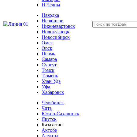
Н.Челны
Находка
Нерюнгри
Нижневартовск
Новокузнецк
Новосибирск
Омск
Орск
Пермь
Самара
Сургут
Томск
Тюмень
Улан-Удэ
Уфа
Хабаровск
Челябинск
Чита
Южно-Сахалинск
Якутск
Казахстан
Актобе
Алматы