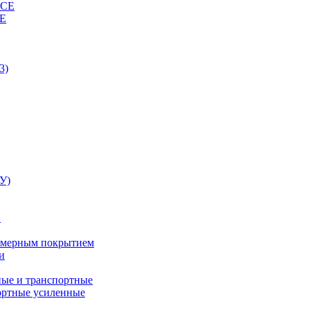
ВСЕ
СЕ
3)
У)
и
лимерным покрытием
и
ные и транспортные
ортные усиленные