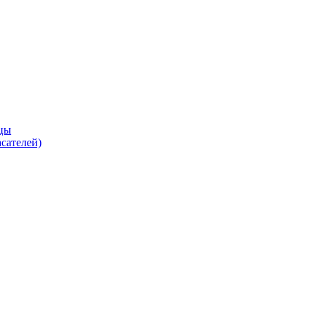
цы
сателей)