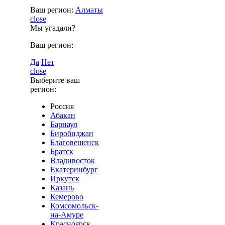
Ваш регион:
Алматы
close
Мы угадали?
Ваш регион:
Да
Нет
close
Выберите ваш
регион:
Россия
Абакан
Барнаул
Биробиджан
Благовещенск
Братск
Владивосток
Екатеринбург
Иркутск
Казань
Кемерово
Комсомольск-
на-Амуре
Красноярск