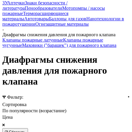
ЗУ
Аптечки
Знаки безопасности /
литература
Пенообразователи
Мотопомпы / насосы
пожарные
Терморасширяющиеся
материалы
Автотовары
Баллоны для газов
Нанотехнологии в
пожаротушении
Огнезащитные материалы
-
Диафрагмы снижения давления для пожарного клапана
Клапаны пожарные латунные
Клапаны пожарные
чугунные
Маховики ("барашек") для пожарного клапана
Диафрагмы снижения
давления для пожарного
клапана
Фильтр:
Сортировка
По популярности (возрастание)
Цена