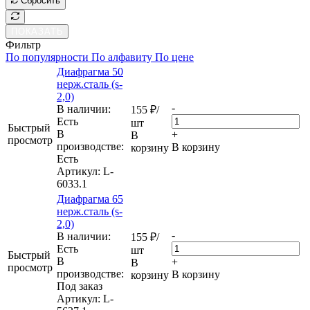
Сбросить
ПОКАЗАТЬ
Фильтр
По популярности
По алфавиту
По цене
Диафрагма 50
нерж.сталь (s-
2,0)
-
В наличии:
155
₽
/
Eсть
шт
Быстрый
В
+
В
просмотр
производстве:
В корзину
корзину
Есть
Артикул
: L-
6033.1
Диафрагма 65
нерж.сталь (s-
2,0)
-
В наличии:
155
₽
/
Eсть
шт
Быстрый
В
+
В
просмотр
производстве:
В корзину
корзину
Под заказ
Артикул
: L-