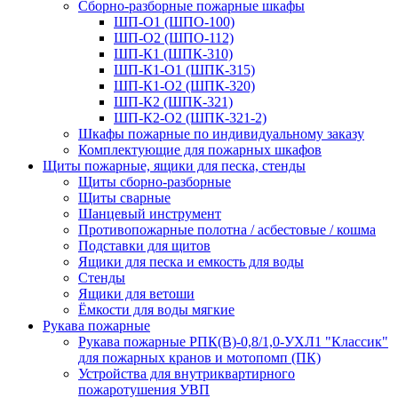
Сборно-разборные пожарные шкафы
ШП-О1 (ШПО-100)
ШП-О2 (ШПО-112)
ШП-К1 (ШПК-310)
ШП-К1-О1 (ШПК-315)
ШП-К1-О2 (ШПК-320)
ШП-К2 (ШПК-321)
ШП-К2-О2 (ШПК-321-2)
Шкафы пожарные по индивидуальному заказу
Комплектующие для пожарных шкафов
Щиты пожарные, ящики для песка, стенды
Щиты сборно-разборные
Щиты сварные
Шанцевый инструмент
Противопожарные полотна / асбестовые / кошма
Подставки для щитов
Ящики для песка и емкость для воды
Стенды
Ящики для ветоши
Ёмкости для воды мягкие
Рукава пожарные
Рукава пожарные РПК(В)-0,8/1,0-УХЛ1 "Классик"
для пожарных кранов и мотопомп (ПК)
Устройства для внутриквартирного
пожаротушения УВП