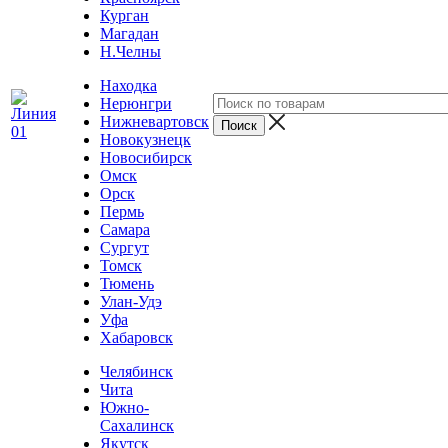
Курган
Магадан
Н.Челны
Находка
Нерюнгри
Нижневартовск
Новокузнецк
Новосибирск
Омск
Орск
Пермь
Самара
Сургут
Томск
Тюмень
Улан-Удэ
Уфа
Хабаровск
Челябинск
Чита
Южно-
Сахалинск
Якутск