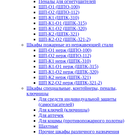
Пеналы для огнетушителей
ШП-О1 (ШПО-100)
ШП-О2 (ШПО-112)
ШП-К1 (ШПК-310)
ШП-К1-О1 (ШПК-315)
ШП-К1-О2 (ШПК-320)
ШП-К2 (ШПК-321)
ШП-К2-О2 (ШПК-321-2)
Шкафы пожарные из нержавеющей стали
ШП-О1 нерж (ШПО-100)
ШП-О2 нерж (ШПО-112)
ШП-К1 нерж (ШПК-310)
ШП-К1-О1 нерж (ШПК-315)
ШП-К1-О2 нерж (ШПК-320)
ШП-К2 нерж (ШПК-321)
ШП К2-О2 нерж (ШПК-321-2)
Шкафы специальные, контейнеры, пеналы,
ключницы
Для средств индивидуальной защиты
(самоспасателей)
Для ключей (ключницы)
Для аптечек
Для кошмы (противопожарного полотна)
Шахтные
Прочие шкафы различного назначения