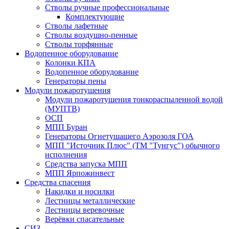
Стволы ручные профессиональные
Комплектующие
Стволы лафетные
Стволы воздушно-пенные
Стволы торфянные
Водопенное оборудование
Колонки КПА
Водопенное оборудование
Генераторы пены
Модули пожаротушения
Модули пожаротушения тонкораспыленной водой
(МУПТВ)
ОСП
МПП Буран
Генераторы Огнетушащего Аэрозоля ГОА
МПП "Источник Плюс" (ТМ "Тунгус") обычного
исполнения
Средства запуска МПП
МПП Ярпожинвест
Средства спасения
Накидки и носилки
Лестницы металлические
Лестницы веревочные
Верёвки спасательные
СИЗ