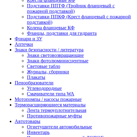
Кресты фланцевые КФ
Подставки ППТФ (Тройник фланцевый с
пожарной подставкой)
Подставки ППКФ (Крест фланцевый с пожарной
подставкой)
Колена фланцевые КФ
Фланцы, подставки для гидранта
Фонари и ЗУ
Аптечки
Знаки безопасности / литература
Знаки световозвращающие
Знаки фотолюминисцентные
Световые табло
Журналы, сборники
Плакаты
Пенообразователи
Углеводородные
Смачиватели типа WA
Мотопомпы / насосы пожарные
Терморасширяющиеся материалы
Лента термоуплотнительная
Противопожарные муфты
Автотовары
Огнетушители автомобильные
Инвентарь