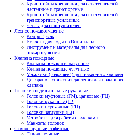
Кронштейны крепления для огнетушителей
настенные и транспортные
Кронштейны крепления для огнетушителей
транспортные усиленные
Чехлы для огнетушителей
Лесное пожаротушение
Ранцы Ермак
Емкости для воды из Виниплана
Инструмент и материалы для лесного
пожаротушения
Клапана пожарные
Клапаны пожарные латунные
Клапаны пожарные чугунные
Маховики ("барашек") для пожарного клапана
Диафрагмы снижения давления для пожарного
клапана
Головки соединительные рукавные
Головки муфтовые (ГМ), цапковые (ГЦ)
Головки рукавные (ГР)
Головки переходные (ГП)
Головки-заглушки (ГЗ)
Устройства для работы с рукавами
Манжеты головок
Стволы ручные, лафетные
Стволы ручные