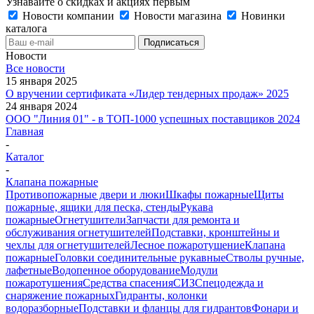
Узнавайте о скидках и акциях первым
Новости компании
Новости магазина
Новинки
каталога
Новости
Все новости
15 января 2025
О вручении сертификата «Лидер тендерных продаж» 2025
24 января 2024
ООО "Линия 01" - в ТОП-1000 успешных поставщиков 2024
Главная
-
Каталог
-
Клапана пожарные
Противопожарные двери и люки
Шкафы пожарные
Щиты
пожарные, ящики для песка, стенды
Рукава
пожарные
Огнетушители
Запчасти для ремонта и
обслуживания огнетушителей
Подставки, кронштейны и
чехлы для огнетушителей
Лесное пожаротушение
Клапана
пожарные
Головки соединительные рукавные
Стволы ручные,
лафетные
Водопенное оборудование
Модули
пожаротушения
Средства спасения
СИЗ
Спецодежда и
снаряжение пожарных
Гидранты, колонки
водоразборные
Подставки и фланцы для гидрантов
Фонари и