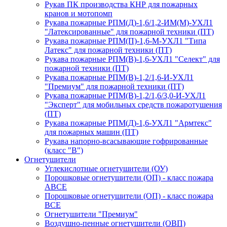
Рукав ПК производства КНР для пожарных
кранов и мотопомп
Рукава пожарные РПМ(Д)-1,6/1,2-ИМ(M)-УХЛ1
"Латексированные" для пожарной техники (ПТ)
Рукава пожарные РПМ(П)-1,6-М-УХЛ1 "Типа
Латекс" для пожарной техники (ПТ)
Рукава пожарные РПМ(В)-1,6-УХЛ1 "Селект" для
пожарной техники (ПТ)
Рукава пожарные РПМ(В)-1,2/1,6-И-УХЛ1
"Премиум" для пожарной техники (ПТ)
Рукава пожарные РПМ(В)-1,2/1,6/3,0-И-УХЛ1
"Эксперт" для мобильных средств пожаротушения
(ПТ)
Рукава пожарные РПМ(Д)-1,6-УХЛ1 "Армтекс"
для пожарных машин (ПТ)
Рукава напорно-всасывающие гофрированные
(класс "В")
Огнетушители
Углекислотные огнетушители (ОУ)
Порошковые огнетушители (ОП) - класс пожара
АВСЕ
Порошковые огнетушители (ОП) - класс пожара
ВСЕ
Огнетушители "Премиум"
Воздушно-пенные огнетушители (ОВП)