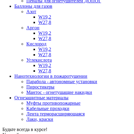
Пеналы для огнетушителей ДОПОГ
Баллоны для газов
Азот
W19,2
W27,8
Аргон
W19,2
W27,8
Кислород
W19,2
W27,8
Углекислота
W19,2
W27,8
Нанотехнологии в пожаротушении
Парабола - автономные установки
Пиростикеры
Мантос - огнетушащие накидки
Огнезащитные материалы
Муфты противопожарные
Кабельные проходки
Лента терморасширяющаяся
Лаки, краски
Будьте всегда в курсе!