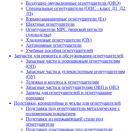
Воздушно-эмульсионные огнетушители (ОВЭ)
Специальные огнетушители (ОПС - класс Д1, Д2,
Д3)
Взрывозащищенные огнетушители (Ex)
Шахтные огнетушители
Огнетушители МРС (морской регистр
судоходства)
Хладоновые огнетушители (ОХ)
Автономные огнетушители
Учебные пособия огнетушителей
Запчасти для ремонта и обслуживания огнетушителей
Запасные части к порошковым огнетушителям
(ОП)
Запасные части к углекислотным огнетушителям
(ОУ)
Тележки и коллеса к огнетушителям
Запасные части к огнетушителям ОВП и ОВЭ
Заряды для огнетушителей и огнетушащие
порошки
Подставки, кронштейны и чехлы для огнетушителей
Подставки под огнетушители металлические с
полимерным покрытием
Подставки из нержавеющей стали под
огнетушители
Подставки пластиковые под огнетушители