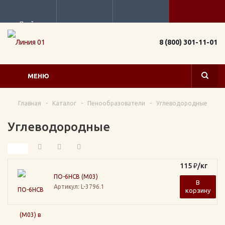
Прайс
8 (800) 301-11-01
МЕНЮ
Главная
-
Каталог
-
Пенообразователи
-
Углеводородные
Углеводородные
115
₽
/кг
ПО-6НСВ (М03)
В
Артикул
: L-3796.1
корзину